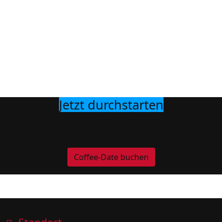
gesamtes Kursangebot
Persönliche Betreuung &
motivierende Coaches
Jetzt durchstarten
Werde Teil der HRATUGA-Community
– dein Einstieg war noch nie so einfach
Coffee-Date buchen
Get in Touch