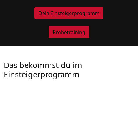
aber mit 100 % Support!
Dein Einsteigerprogramm
Probetraining
Das bekommst du im
Einsteigerprogramm
Kein Abo, keine Verpflichtung
Teste 14 Tage lang alle Kurse –
wann immer es dir passt
Unbegrenzter Zugriff auf unser