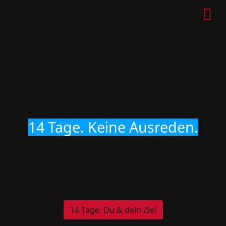
14 Tage. Keine Ausreden.
Mit dem Einsteigerprogramm
kannst du alles testen – außer deine
Geduld. Starte heute und spür den
Unterschied.
14 Tage. Du & dein Ziel